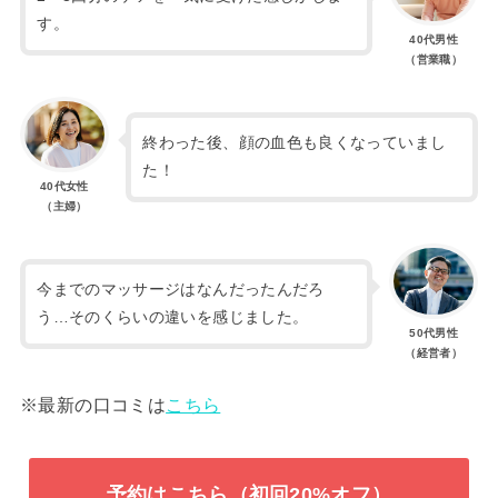
す。
40代
男性
（営業職）
終わった後、顔の血色も良くなっていまし
た！
40代
女性
（主婦）
今までのマッサージはなんだったんだろ
う…そのくらいの違いを感じました。
50代
男性
（経営者）
※最新の口コミは
こちら
予約はこちら（初回20%オフ）