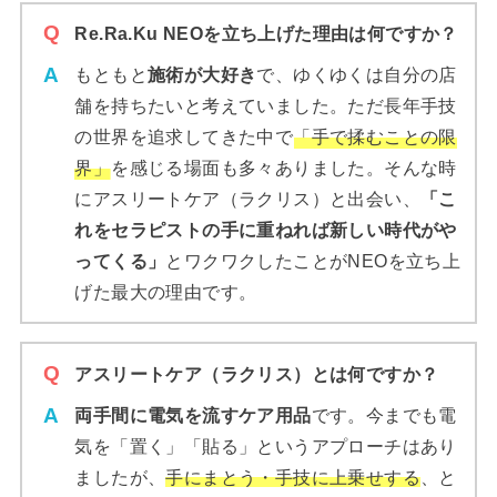
Re.Ra.Ku NEOを立ち上げた理由は何ですか？
もともと
施術が大好き
で、ゆくゆくは自分の店
舗を持ちたいと考えていました。ただ長年手技
の世界を追求してきた中で
「手で揉むことの限
界」
を感じる場面も多々ありました。そんな時
にアスリートケア（ラクリス）と出会い、
「こ
れをセラピストの手に重ねれば新しい時代がや
ってくる」
とワクワクしたことがNEOを立ち上
げた最大の理由です。
アスリートケア（ラクリス）とは何ですか？
両手間に電気を流すケア用品
です。今までも電
気を「置く」「貼る」というアプローチはあり
ましたが、
手にまとう・手技に上乗せする
、と